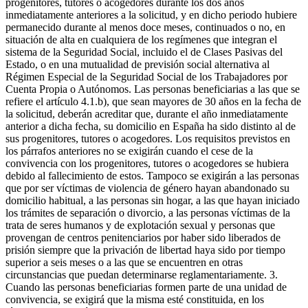
progenitores, tutores o acogedores durante los dos años
inmediatamente anteriores a la solicitud, y en dicho periodo hubiere
permanecido durante al menos doce meses, continuados o no, en
situación de alta en cualquiera de los regímenes que integran el
sistema de la Seguridad Social, incluido el de Clases Pasivas del
Estado, o en una mutualidad de previsión social alternativa al
Régimen Especial de la Seguridad Social de los Trabajadores por
Cuenta Propia o Autónomos. Las personas beneficiarias a las que se
refiere el artículo 4.1.b), que sean mayores de 30 años en la fecha de
la solicitud, deberán acreditar que, durante el año inmediatamente
anterior a dicha fecha, su domicilio en España ha sido distinto al de
sus progenitores, tutores o acogedores. Los requisitos previstos en
los párrafos anteriores no se exigirán cuando el cese de la
convivencia con los progenitores, tutores o acogedores se hubiera
debido al fallecimiento de estos. Tampoco se exigirán a las personas
que por ser víctimas de violencia de género hayan abandonado su
domicilio habitual, a las personas sin hogar, a las que hayan iniciado
los trámites de separación o divorcio, a las personas víctimas de la
trata de seres humanos y de explotación sexual y personas que
provengan de centros penitenciarios por haber sido liberados de
prisión siempre que la privación de libertad haya sido por tiempo
superior a seis meses o a las que se encuentren en otras
circunstancias que puedan determinarse reglamentariamente. 3.
Cuando las personas beneficiarias formen parte de una unidad de
convivencia, se exigirá que la misma esté constituida, en los