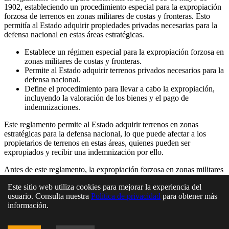
1902, estableciendo un procedimiento especial para la expropiación
forzosa de terrenos en zonas militares de costas y fronteras. Esto
permitía al Estado adquirir propiedades privadas necesarias para la
defensa nacional en estas áreas estratégicas.
Establece un régimen especial para la expropiación forzosa en
zonas militares de costas y fronteras.
Permite al Estado adquirir terrenos privados necesarios para la
defensa nacional.
Define el procedimiento para llevar a cabo la expropiación,
incluyendo la valoración de los bienes y el pago de
indemnizaciones.
Este reglamento permite al Estado adquirir terrenos en zonas
estratégicas para la defensa nacional, lo que puede afectar a los
propietarios de terrenos en estas áreas, quienes pueden ser
expropiados y recibir una indemnización por ello.
Antes de este reglamento, la expropiación forzosa en zonas militares
se regía por la legislación general, lo que podía ser más lento y
Este sitio web utiliza cookies para mejorar la experiencia del
menos adaptado a las necesidades de la defensa nacional.
usuario. Consulta nuestra
Política de privacidad
para obtener más
La expropiación forzosa siempre genera controversia, ya que
información.
implica la privación de la propiedad privada. Las principales
controversias suelen estar relacionadas con la valoración de los