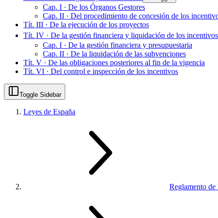
Cap. I · De los Órganos Gestores
Cap. II · Del procedimiento de concesión de los incentiv
Tít. III · De la ejecución de los proyectos
Tít. IV · De la gestión financiera y liquidación de los incentivos
Cap. I · De la gestión financiera y presupuestaria
Cap. II · De la liquidación de las subvenciones
Tít. V · De las obligaciones posteriores al fin de la vigencia
Tít. VI · Del control e inspección de los incentivos
Toggle Sidebar
Leyes de España
Reglamento de l