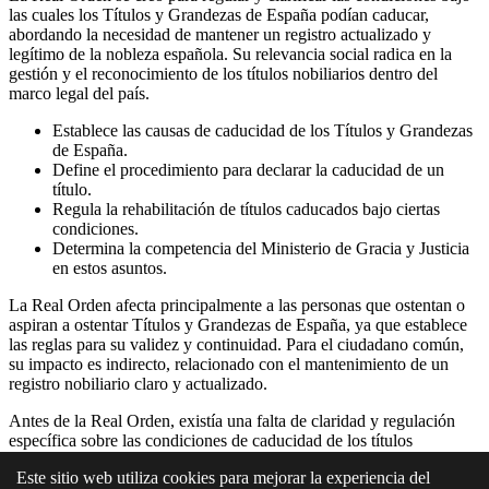
las cuales los Títulos y Grandezas de España podían caducar,
abordando la necesidad de mantener un registro actualizado y
legítimo de la nobleza española. Su relevancia social radica en la
gestión y el reconocimiento de los títulos nobiliarios dentro del
marco legal del país.
Establece las causas de caducidad de los Títulos y Grandezas
de España.
Define el procedimiento para declarar la caducidad de un
título.
Regula la rehabilitación de títulos caducados bajo ciertas
condiciones.
Determina la competencia del Ministerio de Gracia y Justicia
en estos asuntos.
La Real Orden afecta principalmente a las personas que ostentan o
aspiran a ostentar Títulos y Grandezas de España, ya que establece
las reglas para su validez y continuidad. Para el ciudadano común,
su impacto es indirecto, relacionado con el mantenimiento de un
registro nobiliario claro y actualizado.
Antes de la Real Orden, existía una falta de claridad y regulación
específica sobre las condiciones de caducidad de los títulos
nobiliarios, lo que generaba incertidumbre y posibles disputas. Esta
Este sitio web utiliza cookies para mejorar la experiencia del
norma vino a llenar ese vacío legal.