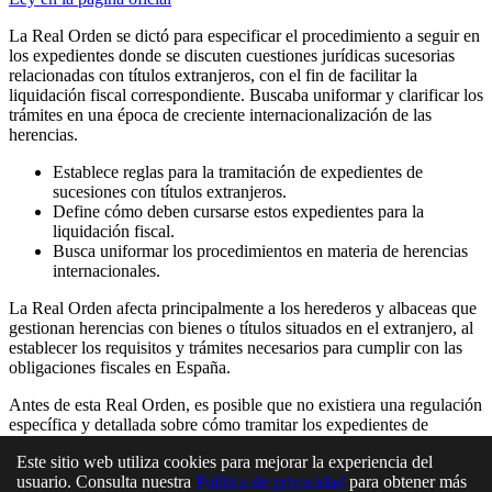
La Real Orden se dictó para especificar el procedimiento a seguir en
los expedientes donde se discuten cuestiones jurídicas sucesorias
relacionadas con títulos extranjeros, con el fin de facilitar la
liquidación fiscal correspondiente. Buscaba uniformar y clarificar los
trámites en una época de creciente internacionalización de las
herencias.
Establece reglas para la tramitación de expedientes de
sucesiones con títulos extranjeros.
Define cómo deben cursarse estos expedientes para la
liquidación fiscal.
Busca uniformar los procedimientos en materia de herencias
internacionales.
La Real Orden afecta principalmente a los herederos y albaceas que
gestionan herencias con bienes o títulos situados en el extranjero, al
establecer los requisitos y trámites necesarios para cumplir con las
obligaciones fiscales en España.
Antes de esta Real Orden, es posible que no existiera una regulación
específica y detallada sobre cómo tramitar los expedientes de
sucesiones con elementos extranjeros, lo que podía generar
Este sitio web utiliza cookies para mejorar la experiencia del
incertidumbre y disparidad de criterios en la liquidación fiscal.
usuario. Consulta nuestra
Política de privacidad
para obtener más