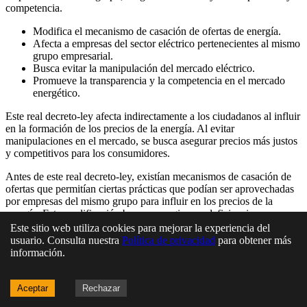
competencia.
Modifica el mecanismo de casación de ofertas de energía.
Afecta a empresas del sector eléctrico pertenecientes al mismo
grupo empresarial.
Busca evitar la manipulación del mercado eléctrico.
Promueve la transparencia y la competencia en el mercado
energético.
Este real decreto-ley afecta indirectamente a los ciudadanos al influir
en la formación de los precios de la energía. Al evitar
manipulaciones en el mercado, se busca asegurar precios más justos
y competitivos para los consumidores.
Antes de este real decreto-ley, existían mecanismos de casación de
ofertas que permitían ciertas prácticas que podían ser aprovechadas
por empresas del mismo grupo para influir en los precios de la
energía. Esta modificación busca corregir esas deficiencias.
Este sitio web utiliza cookies para mejorar la experiencia del
No se identifican controversias significativas asociadas a este real
usuario. Consulta nuestra
Política de privacidad
para obtener más
decreto-ley en la información proporcionada.
información.
Aceptar
Rechazar