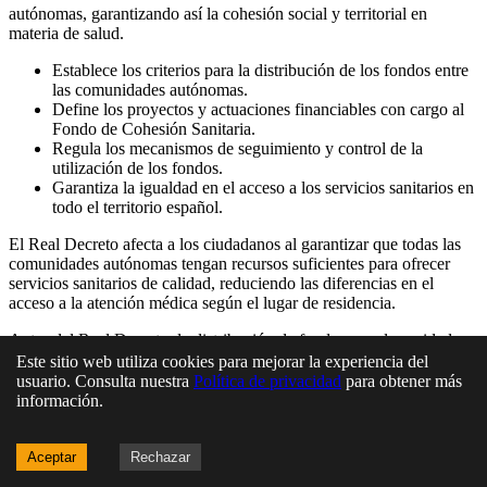
autónomas, garantizando así la cohesión social y territorial en
materia de salud.
Establece los criterios para la distribución de los fondos entre
las comunidades autónomas.
Define los proyectos y actuaciones financiables con cargo al
Fondo de Cohesión Sanitaria.
Regula los mecanismos de seguimiento y control de la
utilización de los fondos.
Garantiza la igualdad en el acceso a los servicios sanitarios en
todo el territorio español.
El Real Decreto afecta a los ciudadanos al garantizar que todas las
comunidades autónomas tengan recursos suficientes para ofrecer
servicios sanitarios de calidad, reduciendo las diferencias en el
acceso a la atención médica según el lugar de residencia.
Antes del Real Decreto, la distribución de fondos para la sanidad
podía no ser equitativa, generando desigualdades en el acceso a los
Este sitio web utiliza cookies para mejorar la experiencia del
servicios sanitarios entre las diferentes comunidades autónomas.
usuario. Consulta nuestra
Política de privacidad
para obtener más
información.
Pueden existir debates sobre la asignación de fondos a cada
comunidad autónoma, así como sobre la eficacia de los proyectos
financiados con cargo al Fondo de Cohesión Sanitaria.
Aceptar
Rechazar