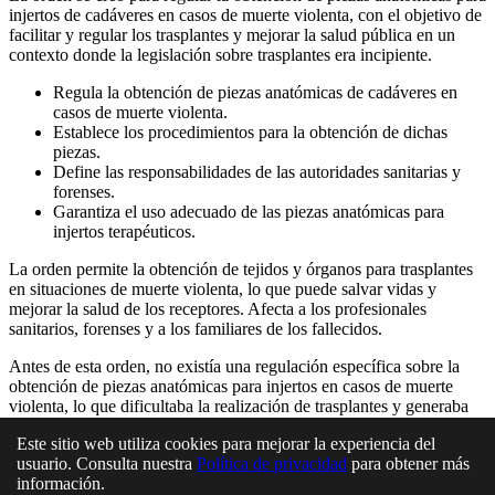
injertos de cadáveres en casos de muerte violenta, con el objetivo de
facilitar y regular los trasplantes y mejorar la salud pública en un
contexto donde la legislación sobre trasplantes era incipiente.
Regula la obtención de piezas anatómicas de cadáveres en
casos de muerte violenta.
Establece los procedimientos para la obtención de dichas
piezas.
Define las responsabilidades de las autoridades sanitarias y
forenses.
Garantiza el uso adecuado de las piezas anatómicas para
injertos terapéuticos.
La orden permite la obtención de tejidos y órganos para trasplantes
en situaciones de muerte violenta, lo que puede salvar vidas y
mejorar la salud de los receptores. Afecta a los profesionales
sanitarios, forenses y a los familiares de los fallecidos.
Antes de esta orden, no existía una regulación específica sobre la
obtención de piezas anatómicas para injertos en casos de muerte
violenta, lo que dificultaba la realización de trasplantes y generaba
incertidumbre legal.
Este sitio web utiliza cookies para mejorar la experiencia del
Podrían surgir controversias éticas y legales relacionadas con el
usuario. Consulta nuestra
Política de privacidad
para obtener más
consentimiento para la obtención de órganos y tejidos en casos de
información.