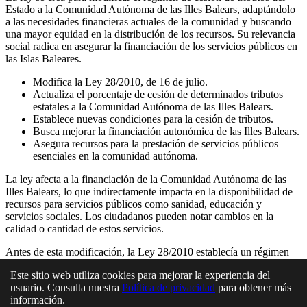
Estado a la Comunidad Autónoma de las Illes Balears, adaptándolo
a las necesidades financieras actuales de la comunidad y buscando
una mayor equidad en la distribución de los recursos. Su relevancia
social radica en asegurar la financiación de los servicios públicos en
las Islas Baleares.
Modifica la Ley 28/2010, de 16 de julio.
Actualiza el porcentaje de cesión de determinados tributos
estatales a la Comunidad Autónoma de las Illes Balears.
Establece nuevas condiciones para la cesión de tributos.
Busca mejorar la financiación autonómica de las Illes Balears.
Asegura recursos para la prestación de servicios públicos
esenciales en la comunidad autónoma.
La ley afecta a la financiación de la Comunidad Autónoma de las
Illes Balears, lo que indirectamente impacta en la disponibilidad de
recursos para servicios públicos como sanidad, educación y
servicios sociales. Los ciudadanos pueden notar cambios en la
calidad o cantidad de estos servicios.
Antes de esta modificación, la Ley 28/2010 establecía un régimen
de cesión de tributos que se consideraba desactualizado y no
Este sitio web utiliza cookies para mejorar la experiencia del
ajustado a las necesidades financieras actuales de las Illes Balears.
usuario. Consulta nuestra
Política de privacidad
para obtener más
Esta ley busca corregir esas deficiencias.
información.