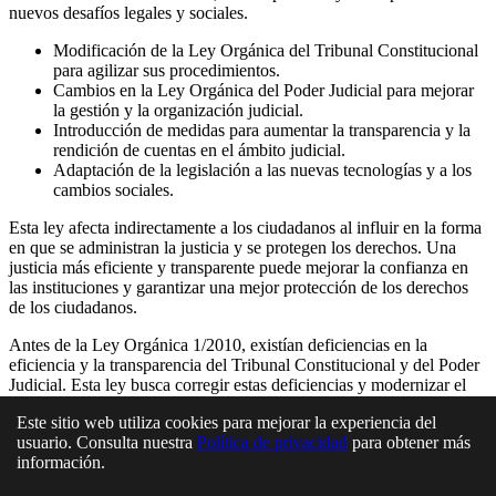
nuevos desafíos legales y sociales.
Modificación de la Ley Orgánica del Tribunal Constitucional
para agilizar sus procedimientos.
Cambios en la Ley Orgánica del Poder Judicial para mejorar
la gestión y la organización judicial.
Introducción de medidas para aumentar la transparencia y la
rendición de cuentas en el ámbito judicial.
Adaptación de la legislación a las nuevas tecnologías y a los
cambios sociales.
Esta ley afecta indirectamente a los ciudadanos al influir en la forma
en que se administran la justicia y se protegen los derechos. Una
justicia más eficiente y transparente puede mejorar la confianza en
las instituciones y garantizar una mejor protección de los derechos
de los ciudadanos.
Antes de la Ley Orgánica 1/2010, existían deficiencias en la
eficiencia y la transparencia del Tribunal Constitucional y del Poder
Judicial. Esta ley busca corregir estas deficiencias y modernizar el
sistema judicial.
Este sitio web utiliza cookies para mejorar la experiencia del
Algunos aspectos de la reforma pueden generar debate en cuanto a
usuario. Consulta nuestra
Política de privacidad
para obtener más
su alcance y a su impacto en la independencia judicial. Es posible
información.
que existan diferentes opiniones sobre si las medidas adoptadas son