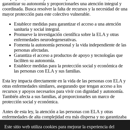
garantizar su autonomía y proporcionarles una atención integral y
coordinada. Busca resolver la falta de recursos y la necesidad de una
mayor protección para este colectivo vulnerable.
Establece medidas para garantizar el acceso a una atención
sanitaria y social integral.
Promueve la investigación científica sobre la ELA y otras
enfermedades neurodegenerativas.
Fomenta la autonomía personal y la vida independiente de las
personas afectadas.
Garantiza el acceso a productos de apoyo y tecnologías que
faciliten su autonomía.
Establece medidas para la protección social y económica de
las personas con ELA y sus familias.
Esta ley impacta directamente en la vida de las personas con ELA y
otras enfermedades similares, asegurando que tengan acceso a los
recursos y apoyos necesarios para vivir con dignidad y autonomía.
También afecta a sus familias, al proporcionarles un marco de
protección social y económica.
Antes de esta ley, la atención a las personas con ELA y otras
enfermedades de alta complejidad era más dispersa y no garantizaba
un acceso equitativo a los recursos y servicios necesarios. Esta ley
Este sitio web utiliza cookies para mejorar la experiencia del
busca superar esas deficiencias y establecer un marco legal más