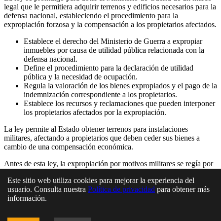
legal que le permitiera adquirir terrenos y edificios necesarios para la
defensa nacional, estableciendo el procedimiento para la
expropiación forzosa y la compensación a los propietarios afectados.
Establece el derecho del Ministerio de Guerra a expropiar
inmuebles por causa de utilidad pública relacionada con la
defensa nacional.
Define el procedimiento para la declaración de utilidad
pública y la necesidad de ocupación.
Regula la valoración de los bienes expropiados y el pago de la
indemnización correspondiente a los propietarios.
Establece los recursos y reclamaciones que pueden interponer
los propietarios afectados por la expropiación.
La ley permite al Estado obtener terrenos para instalaciones
militares, afectando a propietarios que deben ceder sus bienes a
cambio de una compensación económica.
Antes de esta ley, la expropiación por motivos militares se regía por
normas dispersas y menos detalladas, lo que generaba inseguridad
Este sitio web utiliza cookies para mejorar la experiencia del
jurídica y posibles abusos.
usuario. Consulta nuestra
Política de privacidad
para obtener más
Las controversias pueden surgir en torno a la valoración de los
información.
bienes expropiados y la determinación de la utilidad pública,
pudiendo generar conflictos entre el Estado y los propietarios