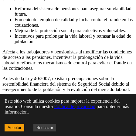
Reforma del sistema de pensiones para asegurar su viabilidad
futura.
Fomento del empleo de calidad y lucha contra el fraude en las
cotizaciones.
Mejora de la protección social para colectivos vulnerables.
Incentivos para prolongar la vida laboral y retrasar la edad de
jubilación.
Afecta a los trabajadores y pensionistas al modificar las condiciones
de acceso a las pensiones, incentivar la prolongación de la vida
laboral y reforzar los mecanismos de control para evitar el fraude en
las cotizaciones.
Antes de la Ley 40/2007, existían preocupaciones sobre la
sostenibilidad financiera del sistema de Seguridad Social debido al
envejecimiento de la población y la evolución del mercado laboral.
Algunas medidas de la ley, como el retraso en la edad de jubilación,
Este sitio web utiliza cookies para mejorar la experiencia del
generaron debate y críticas por su impacto en los trabajadores y la
usuario. Consulta nuestra
Política de privacidad
para obtener más
necesidad de equilibrar la sostenibilidad del sistema con los derechos
información.
laborales.
Aceptar
Rechazar